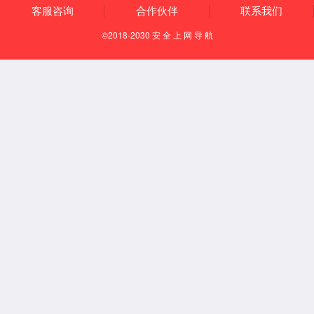
集团旗下
张家港保税区长江国际...
沪主板 · HJC黄金城官网
张家港保税港区港务有...
SHA . 600794
张家港保税区外商投资...
张家港扬子江保税贸易...
上海保港股权投资基金...
张家港保税数据科技有...
张家港HJC黄金城官网集团仓...
液化仓储
干散物流
LIQUEFIED STORAGE
DRY CARGO LOGISTICS
供应链服务
数字产业
SUPPLY CHAIN FINANCE
DIGITAL INDUSTRY