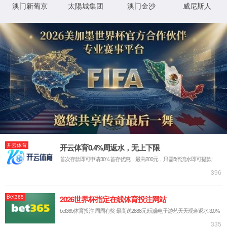
2026-05-01
实干筑梦 奋斗荣光|向劳动者致敬
公司新闻
实干筑梦 奋斗荣光|向劳动者致敬
05-01