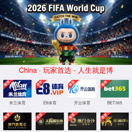
HJC黄金城官网首页
首页
>
新闻中心
>
公司新闻
公司新闻